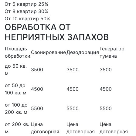
От 5 квартир 25%
От 8 квартир 30%
От 10 квартир 50%
ОБРАБОТКА ОТ
НЕПРИЯТНЫХ ЗАПАХОВ
Площадь
Генератор
Озонирование
Дезодорация
обработки
тумана
до 50 кв.
О
3500
3500
3500
м
от 50 до
О
4500
4500
4500
100 кв. м
от 100 до
О
5500
5500
5500
200 кв. м
от 200 кв.
Цена
Цена
Цена
О
м
договорная
договорная
договорная