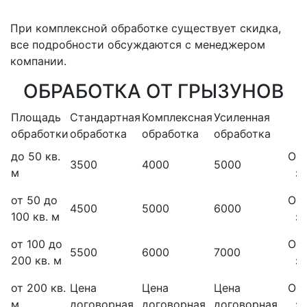
При комплексной обработке существует скидка,
все подробности обсуждаются с менеджером
компании.
ОБРАБОТКА ОТ ГРЫЗУНОВ
Площадь
Стандартная
Комплексная
Усиленная
обработки
обработка
обработка
обработка
до 50 кв.
Ос
3500
4000
5000
м
з
от 50 до
Ос
4500
5000
6000
100 кв. м
з
от 100 до
Ос
5500
6000
7000
200 кв. м
з
от 200 кв.
Цена
Цена
Цена
Ос
м
договорная
договорная
договорная
з