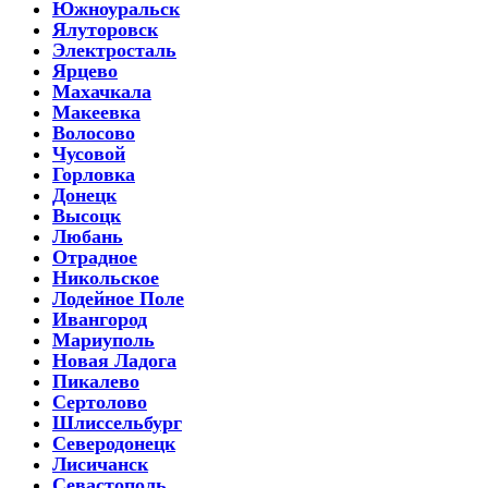
Южноуральск
Ялуторовск
Электросталь
Ярцево
Махачкала
Макеевка
Волосово
Чусовой
Горловка
Донецк
Высоцк
Любань
Отрадное
Никольское
Лодейное Поле
Ивангород
Мариуполь
Новая Ладога
Пикалево
Сертолово
Шлиссельбург
Северодонецк
Лисичанск
Севастополь