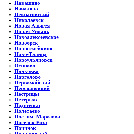
Навашино
Началово
Некрасовский
Николаевск
Новая Адыгея
Новая Усмань
Новоалексеевское
Новоорск
Новосемейкино
Ново-Талица
Новоульяновск
Осиново
Панковка
Парголово
Первомайский
Персиановкий
Пестрицы
Петергов
Подстепки
Полетаево
Пос. им. Морозова
Поселок Роза
Починок
Правдинский