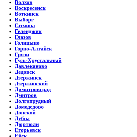
Волхов
Воскресенск
Воткинск
Выборг
Гатчина
Геленджик
Глазов
Голицыно
Горно-Алтайск
Грязи
Гусь-Хрустальный
Давлеканово
Дедовск
Дзержинск
Дзержинский
Димитровград
Дмитров
Долгопрудный
Домодедово
Донской
Дубна
Дюртюли
Егорьевск
Ейск