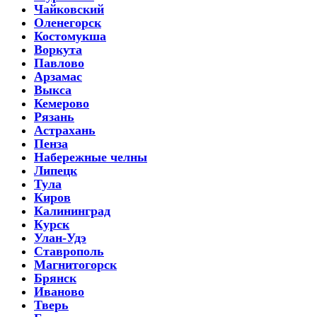
Чайковский
Оленегорск
Костомукша
Воркута
Павлово
Арзамас
Выкса
Кемерово
Рязань
Астрахань
Пенза
Набережные челны
Липецк
Тула
Киров
Калининград
Курск
Улан-Удэ
Ставрополь
Магнитогорск
Брянск
Иваново
Тверь