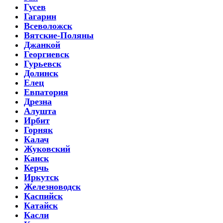
Гусев
Гагарин
Всеволожск
Вятские-Поляны
Джанкой
Георгиевск
Гурьевск
Долинск
Елец
Евпатория
Дрезна
Алушта
Ирбит
Горняк
Калач
Жуковский
Канск
Керчь
Иркутск
Железноводск
Каспийск
Катайск
Касли