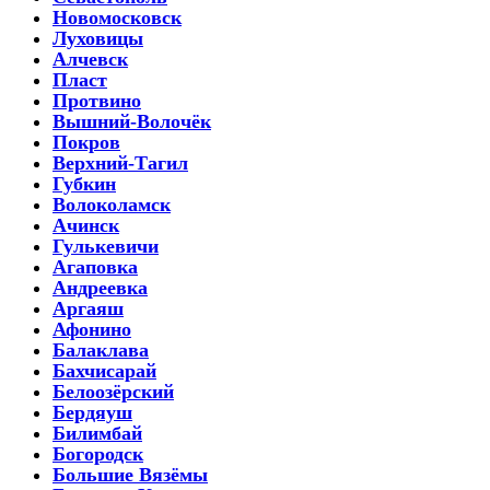
Новомосковск
Луховицы
Алчевск
Пласт
Протвино
Вышний-Волочёк
Покров
Верхний-Тагил
Губкин
Волоколамск
Ачинск
Гулькевичи
Агаповка
Андреевка
Аргаяш
Афонино
Балаклава
Бахчисарай
Белоозёрский
Бердяуш
Билимбай
Богородск
Большие Вязёмы