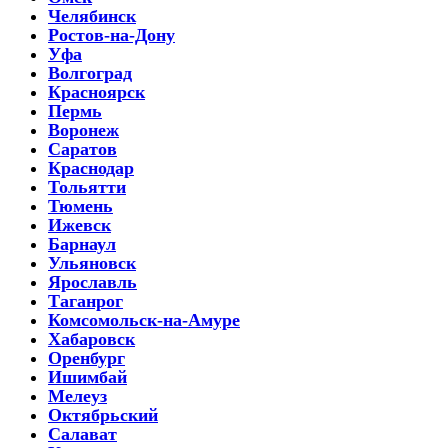
Челябинск
Ростов-на-Дону
Уфа
Волгоград
Красноярск
Пермь
Воронеж
Саратов
Краснодар
Тольятти
Тюмень
Ижевск
Барнаул
Ульяновск
Ярославль
Таганрог
Комсомольск-на-Амуре
Хабаровск
Оренбург
Ишимбай
Мелеуз
Октябрьский
Салават