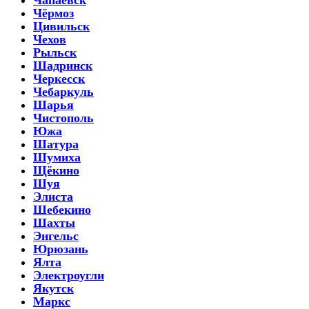
Чёрмоз
Цивильск
Чехов
Рыльск
Шадринск
Черкесск
Чебаркуль
Шарья
Чистополь
Южа
Шатура
Шумиха
Щёкино
Шуя
Элиста
Шебекино
Шахты
Энгельс
Юрюзань
Ялта
Электроугли
Якутск
Маркс