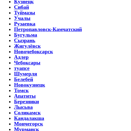
Кузнецк
Сибай
Туймазы
Учалы
Рузаевка
Петропавловск-Камчатский
Бугульма
Сызрань
Жигулёвск
Новочебоксарск
Адлер
Чебоксары
туапсе
Шумерля
Белебей
Новокузнецк
Томск
Апатиты
Березники
Лысьва
Соликамск
Кандалакша
Мончегорск
Мурманск