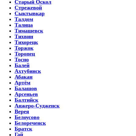
Старый Оскол
Стрежевой
Сыктывкар
Талдом
Талица
Тимашевск
Тихвин
Тихорецк
Торжок
Торопец
Тосно
Балей
Ахтубинск
Абакан
Артём
Балашов
Арсеньев
Балтийск
Анжеро-Судженск
Верея
Белоусово
Белореченск
Братск
Гай