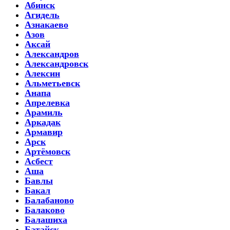
Абинск
Агидель
Азнакаево
Азов
Аксай
Александров
Александровск
Алексин
Альметьевск
Анапа
Апрелевка
Арамиль
Аркадак
Армавир
Арск
Артёмовск
Асбест
Аша
Бавлы
Бакал
Балабаново
Балаково
Балашиха
Батайск