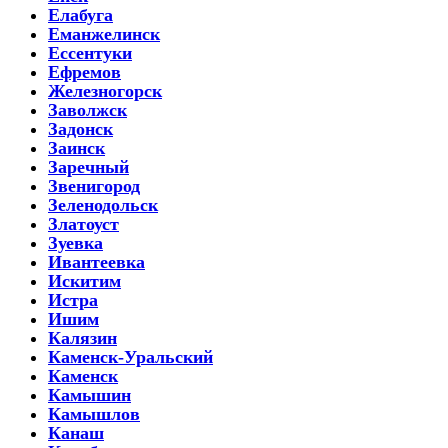
Елабуга
Еманжелинск
Ессентуки
Ефремов
Железногорск
Заволжск
Задонск
Заинск
Заречный
Звенигород
Зеленодольск
Златоуст
Зуевка
Ивантеевка
Искитим
Истра
Ишим
Калязин
Каменск-Уральский
Каменск
Камышин
Камышлов
Канаш