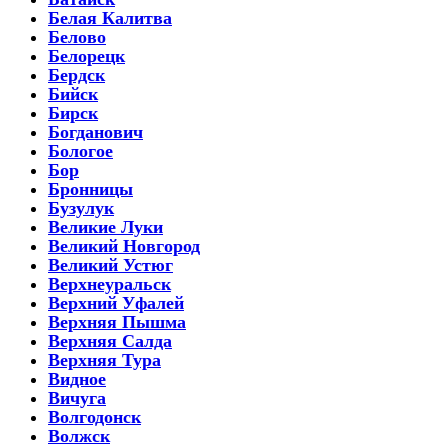
Белая Калитва
Белово
Белорецк
Бердск
Бийск
Бирск
Богданович
Бологое
Бор
Бронницы
Бузулук
Великие Луки
Великий Новгород
Великий Устюг
Верхнеуральск
Верхний Уфалей
Верхняя Пышма
Верхняя Салда
Верхняя Тура
Видное
Вичуга
Волгодонск
Волжск