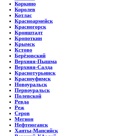
Коркино
Королев
Котлас
Красноармейск
Красногорск
Кронштадт
Кропоткин
Крымск
Кстово
Берёзовский
Верхняя-Пышма
Верхняя-Салда
Краснотурьинск
Красноуфимск
Новоуральск
Первоуральск
Полевской
Ревда
Реж
Серов
Мегион
Нефтеюганск
Ханты-Мансийск