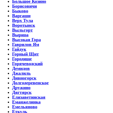
Большое Козино
Борисовичи
Быково
Варгаши
Верх Тула
Воротынск
Выльгорт
Вырица
Высокая Гора
Гаврилов Ям
Гайдук
Горный Щит
Городище
Горячеводский
Демидов
Джалиль
Дивногорск
Долгодеревенское
Дружино
Дягтярск
Елизаветинская
Еманжелинка
Емельяново
Еткуль