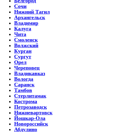
Белгород
Сочи
Нижний Тагил
Архангельск
Владимир
Калуга
Чита
Смоленск
Волжский
Курган
Сургут
Орел
Череповец
Владикавказ
Вологда
Саранск
Тамбов
Стерлитамак
Кострома
Петрозаводск
Нижневартовск
Йошкар-Ола
Новороссийск
Абдулино