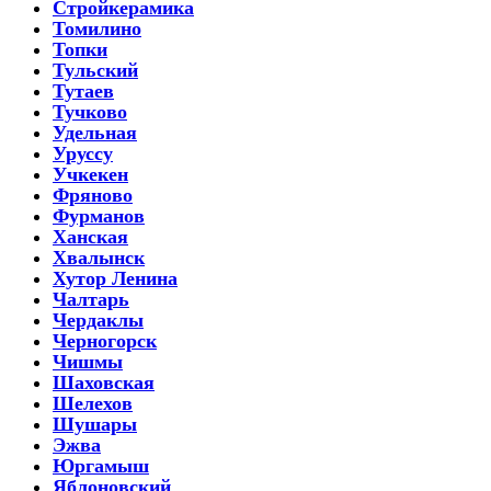
Стройкерамика
Томилино
Топки
Тульский
Тутаев
Тучково
Удельная
Уруссу
Учкекен
Фряново
Фурманов
Ханская
Хвалынск
Хутор Ленина
Чалтарь
Чердаклы
Черногорск
Чишмы
Шаховская
Шелехов
Шушары
Эжва
Юргамыш
Яблоновский