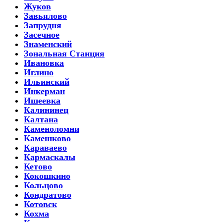
Жуков
Завьялово
Запрудня
Засечное
Знаменский
Зональная Станция
Ивановка
Иглино
Ильинский
Инкерман
Ишеевка
Калининец
Калтана
Каменоломни
Камешково
Караваево
Кармаскалы
Кетово
Кокошкино
Кольцово
Кондратово
Котовск
Кохма