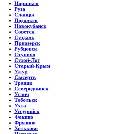
Норильск
Руза
Сланцы
Подольск
Новокубанск
Советск
Суздаль
Приозерск
Рубцовск
Ступино
Сухой-Лог
Старый-Крым
Ужур
Сысерть
Троицк
Северодвинск
Углич
Тобольск
Ухта
Уссурийск
Фокино
Фрязино
Хотьково
Чапаевск