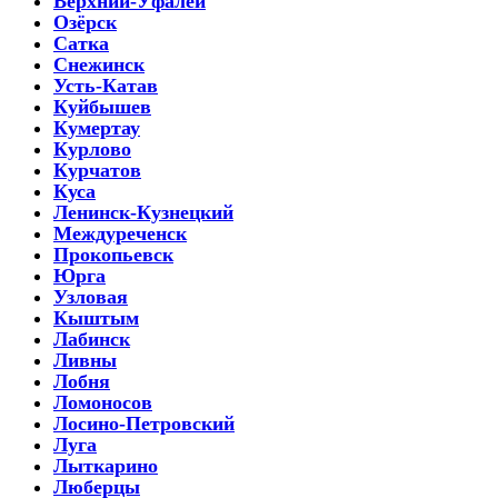
Верхний-Уфалей
Озёрск
Сатка
Снежинск
Усть-Катав
Куйбышев
Кумертау
Курлово
Курчатов
Куса
Ленинск-Кузнецкий
Междуреченск
Прокопьевск
Юрга
Узловая
Кыштым
Лабинск
Ливны
Лобня
Ломоносов
Лосино-Петровский
Луга
Лыткарино
Люберцы