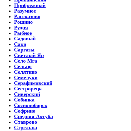
Прибрежный
Разумное
Рассказово
Рощино
Рудня
Рыбное
Садовый
Саки
Саргазы
Светлый Яр
Село Мга
Сельцо
Селятино
Семелуки
Серафимовский
Сестрорецк
Сиверский
Собинка
Сосновоборск
Софрино
Средняя Ахтуба
Ставрово
Стрельна