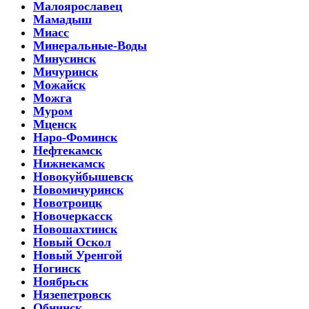
Малоярославец
Мамадыш
Миасс
Минеральные-Воды
Минусинск
Мичуринск
Можайск
Можга
Муром
Мценск
Наро-Фоминск
Нефтекамск
Нижнекамск
Новокуйбышевск
Новомичуринск
Новотроицк
Новочеркасск
Новошахтинск
Новый Оскол
Новый Уренгой
Ногинск
Ноябрьск
Нязепетровск
Обнинск