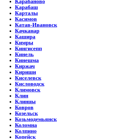
Карабаново
Карабаш
Карталы
Касимов
Катав-Ивановск
Качканар
Кашира
Кимры
Кингисепп
Кинель
Кинешма
Киржач
Кириши
Киселевск
Кисловодск
Климовск
Клин
Клинцы
Ковров
Козельск
Козьмодемьянск
Коломна
Колпино
Копейск