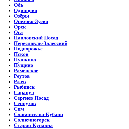
Обь
Одинцово
Озёры
Орехово-Зуево
Орск
Оса
Павловский Посад
Переславль-Залесский
Подпорожье
Псков
Пушкино
Пущино
Раменское
Реутов
Ржев
Рыбинск
Сарапул
Сергиев Посад
Серпухов
Сим
Славянск-на-Кубани
Солнечногорск
Старая Купавна