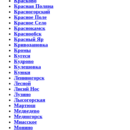
Красково
Красная Поляна
Красногорский
Красное Поле
Красное Село
Краснокамск
Краснообск
Красный Яр
Криводановка
Кромы
Кугеси
Кудрово
Кулешовка
Куюки
Лениногорск
Лесной
Лисий Нос
Лузино
Лысогорская
Мартюш
Медведево
Медногорск
Миасское
Монино