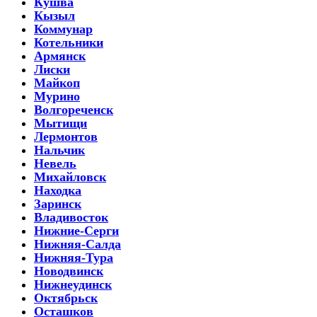
Кушва
Кызыл
Коммунар
Котельники
Армянск
Лиски
Майкоп
Мурино
Волгореченск
Мытищи
Лермонтов
Нальчик
Невель
Михайловск
Находка
Заринск
Владивосток
Нижние-Серги
Нижняя-Салда
Нижняя-Тура
Новодвинск
Нижнеудинск
Октябрьск
Осташков