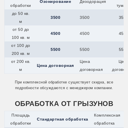
Озонирование
Дезодорация
обработки
тума
до 50 кв.
3500
3500
350
м
от 50 до
4500
4500
450
100 кв. м
от 100 до
5500
5500
550
200 кв. м
от 200 кв.
Цена
Цен
Цена договорная
м
договорная
догово
При комплексной обработке существует скидка, все
подробности обсуждаются с менеджером компании.
ОБРАБОТКА ОТ ГРЫЗУНОВ
Площадь
Комплексная
Стандартная обработка
обработки
обработка