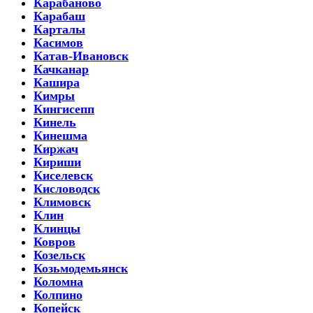
Карабаново
Карабаш
Карталы
Касимов
Катав-Ивановск
Качканар
Кашира
Кимры
Кингисепп
Кинель
Кинешма
Киржач
Кириши
Киселевск
Кисловодск
Климовск
Клин
Клинцы
Ковров
Козельск
Козьмодемьянск
Коломна
Колпино
Копейск