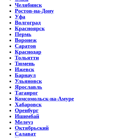
Челябинск
Ростов-на-Дону
Уфа
Волгоград
Красноярск
Пермь
Воронеж
Саратов
Краснодар
Тольятти
Тюмень
Ижевск
Барнаул
Ульяновск
Ярославль
Таганрог
Комсомольск-на-Амуре
Хабаровск
Оренбург
Ишимбай
Мелеуз
Октябрьский
Салават