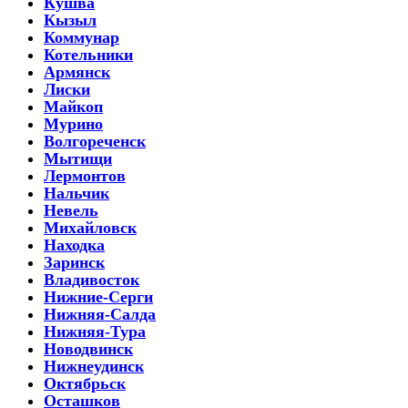
Кушва
Кызыл
Коммунар
Котельники
Армянск
Лиски
Майкоп
Мурино
Волгореченск
Мытищи
Лермонтов
Нальчик
Невель
Михайловск
Находка
Заринск
Владивосток
Нижние-Серги
Нижняя-Салда
Нижняя-Тура
Новодвинск
Нижнеудинск
Октябрьск
Осташков