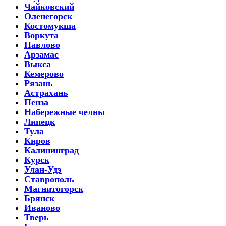
Чайковский
Оленегорск
Костомукша
Воркута
Павлово
Арзамас
Выкса
Кемерово
Рязань
Астрахань
Пенза
Набережные челны
Липецк
Тула
Киров
Калининград
Курск
Улан-Удэ
Ставрополь
Магнитогорск
Брянск
Иваново
Тверь