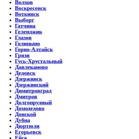
Волхов
Воскресенск
Воткинск
Выборг
Гатчина
Геленджик
Глазов
Голицыно
Горно-Алтайск
Грязи
Гусь-Хрустальный
Давлеканово
Дедовск
Дзержинск
Дзержинский
Димитровград
Дмитров
Долгопрудный
Домодедово
Донской
Дубна
Дюртюли
Егорьевск
Ейск