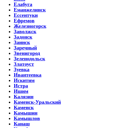
Елабуга
Еманжелинск
Ессентуки
Ефремов
Железногорск
Заволжск
Задонск
Заинск
Заречный
Звенигород
Зеленодольск
Златоуст
Зуевка
Ивантеевка
Искитим
Истра
Ишим
Калязин
Каменск-Уральский
Каменск
Камышин
Камышлов
Канаш