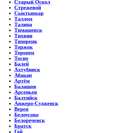
Старый Оскол
Стрежевой
Сыктывкар
Талдом
Талица
Тимашевск
Тихвин
Тихорецк
Торжок
Торопец
Тосно
Балей
Ахтубинск
Абакан
Артём
Балашов
Арсеньев
Балтийск
Анжеро-Судженск
Верея
Белоусово
Белореченск
Братск
Гай