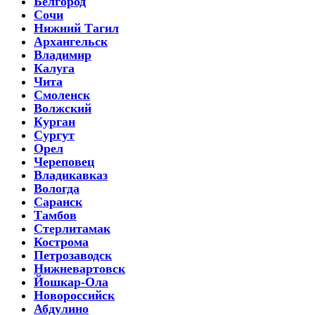
Белгород
Сочи
Нижний Тагил
Архангельск
Владимир
Калуга
Чита
Смоленск
Волжский
Курган
Сургут
Орел
Череповец
Владикавказ
Вологда
Саранск
Тамбов
Стерлитамак
Кострома
Петрозаводск
Нижневартовск
Йошкар-Ола
Новороссийск
Абдулино