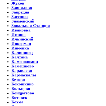
Жуков
Завьялово
Запрудня
Засечное
Знаменский
Зональная Станция
Ивановка
Иглино
Ильинский
Инкерман
Ишеевка
Калининец
Калтана
Каменоломни
Камешково
Караваево
Кармаскалы
Кетово
Кокошкино
Кольцово
Кондратово
Котовск
Кохма