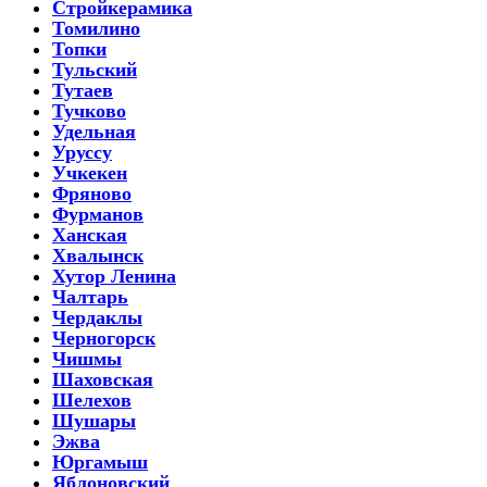
Стройкерамика
Томилино
Топки
Тульский
Тутаев
Тучково
Удельная
Уруссу
Учкекен
Фряново
Фурманов
Ханская
Хвалынск
Хутор Ленина
Чалтарь
Чердаклы
Черногорск
Чишмы
Шаховская
Шелехов
Шушары
Эжва
Юргамыш
Яблоновский