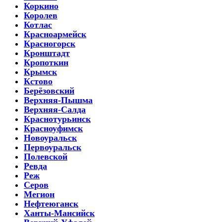
Коркино
Королев
Котлас
Красноармейск
Красногорск
Кронштадт
Кропоткин
Крымск
Кстово
Берёзовский
Верхняя-Пышма
Верхняя-Салда
Краснотурьинск
Красноуфимск
Новоуральск
Первоуральск
Полевской
Ревда
Реж
Серов
Мегион
Нефтеюганск
Ханты-Мансийск