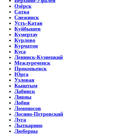
Верхний-Уфалей
Озёрск
Сатка
Снежинск
Усть-Катав
Куйбышев
Кумертау
Курлово
Курчатов
Куса
Ленинск-Кузнецкий
Междуреченск
Прокопьевск
Юрга
Узловая
Кыштым
Лабинск
Ливны
Лобня
Ломоносов
Лосино-Петровский
Луга
Лыткарино
Люберцы