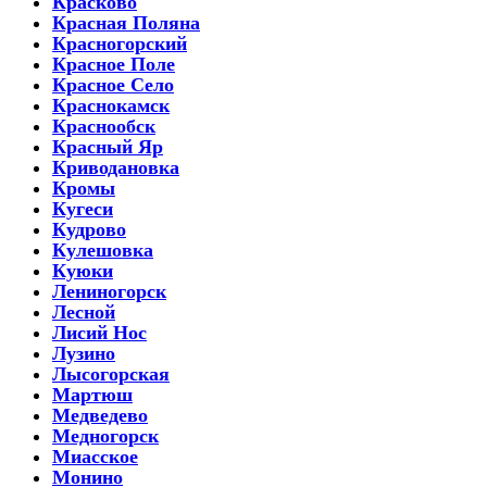
Красково
Красная Поляна
Красногорский
Красное Поле
Красное Село
Краснокамск
Краснообск
Красный Яр
Криводановка
Кромы
Кугеси
Кудрово
Кулешовка
Куюки
Лениногорск
Лесной
Лисий Нос
Лузино
Лысогорская
Мартюш
Медведево
Медногорск
Миасское
Монино