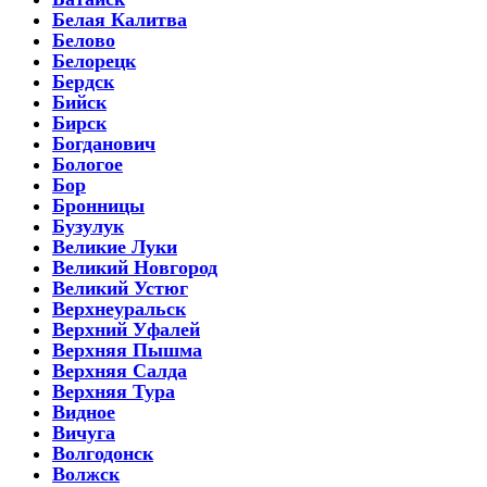
Белая Калитва
Белово
Белорецк
Бердск
Бийск
Бирск
Богданович
Бологое
Бор
Бронницы
Бузулук
Великие Луки
Великий Новгород
Великий Устюг
Верхнеуральск
Верхний Уфалей
Верхняя Пышма
Верхняя Салда
Верхняя Тура
Видное
Вичуга
Волгодонск
Волжск