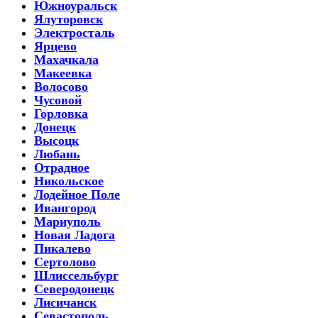
Южноуральск
Ялуторовск
Электросталь
Ярцево
Махачкала
Макеевка
Волосово
Чусовой
Горловка
Донецк
Высоцк
Любань
Отрадное
Никольское
Лодейное Поле
Ивангород
Мариуполь
Новая Ладога
Пикалево
Сертолово
Шлиссельбург
Северодонецк
Лисичанск
Севастополь