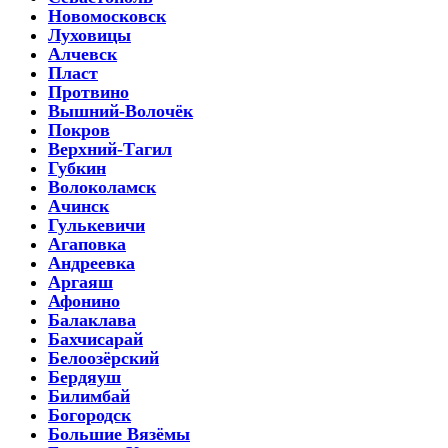
Новомосковск
Луховицы
Алчевск
Пласт
Протвино
Вышний-Волочёк
Покров
Верхний-Тагил
Губкин
Волоколамск
Ачинск
Гулькевичи
Агаповка
Андреевка
Аргаяш
Афонино
Балаклава
Бахчисарай
Белоозёрский
Бердяуш
Билимбай
Богородск
Большие Вязёмы