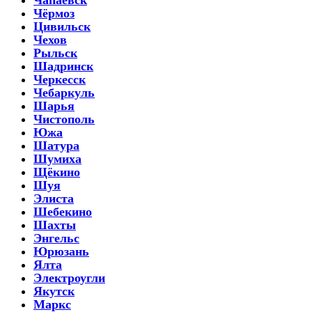
Чёрмоз
Цивильск
Чехов
Рыльск
Шадринск
Черкесск
Чебаркуль
Шарья
Чистополь
Южа
Шатура
Шумиха
Щёкино
Шуя
Элиста
Шебекино
Шахты
Энгельс
Юрюзань
Ялта
Электроугли
Якутск
Маркс