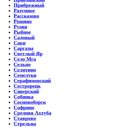
Прибрежный
Разумное
Рассказово
Рощино
Рудня
Рыбное
Садовый
Саки
Саргазы
Светлый Яр
Село Мга
Сельцо
Селятино
Семелуки
Серафимовский
Сестрорецк
Сиверский
Собинка
Сосновоборск
Софрино
Средняя Ахтуба
Ставрово
Стрельна