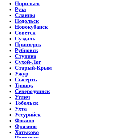
Норильск
Руза
Сланцы
Подольск
Новокубанск
Советск
Суздаль
Приозерск
Рубцовск
Ступино
Сухой-Лог
Старый-Крым
Ужур
Сысерть
Троицк
Северодвинск
Углич
Тобольск
Ухта
Уссурийск
Фокино
Фрязино
Хотьково
Чапаевск