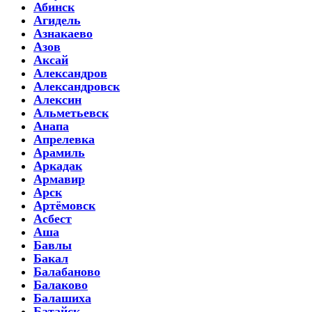
Абинск
Агидель
Азнакаево
Азов
Аксай
Александров
Александровск
Алексин
Альметьевск
Анапа
Апрелевка
Арамиль
Аркадак
Армавир
Арск
Артёмовск
Асбест
Аша
Бавлы
Бакал
Балабаново
Балаково
Балашиха
Батайск