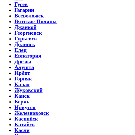
Гусев
Гагарин
Всеволожск
Вятские-Поляны
Джанкой
Георгиевск
Гурьевск
Долинск
Елец
Евпатория
Дрезна
Алушта
Ирбит
Горняк
Калач
Жуковский
Канск
Керчь
Иркутск
Железноводск
Каспийск
Катайск
Касли