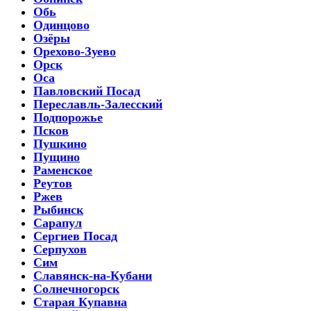
Обь
Одинцово
Озёры
Орехово-Зуево
Орск
Оса
Павловский Посад
Переславль-Залесский
Подпорожье
Псков
Пушкино
Пущино
Раменское
Реутов
Ржев
Рыбинск
Сарапул
Сергиев Посад
Серпухов
Сим
Славянск-на-Кубани
Солнечногорск
Старая Купавна