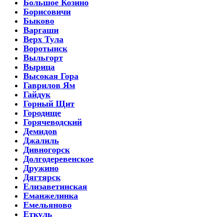
Большое Козино
Борисовичи
Быково
Варгаши
Верх Тула
Воротынск
Выльгорт
Вырица
Высокая Гора
Гаврилов Ям
Гайдук
Горный Щит
Городище
Горячеводский
Демидов
Джалиль
Дивногорск
Долгодеревенское
Дружино
Дягтярск
Елизаветинская
Еманжелинка
Емельяново
Еткуль