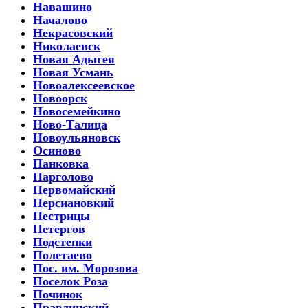
Навашино
Началово
Некрасовский
Николаевск
Новая Адыгея
Новая Усмань
Новоалексеевское
Новоорск
Новосемейкино
Ново-Талица
Новоульяновск
Осиново
Панковка
Парголово
Первомайский
Персиановкий
Пестрицы
Петергов
Подстепки
Полетаево
Пос. им. Морозова
Поселок Роза
Починок
Правдинский