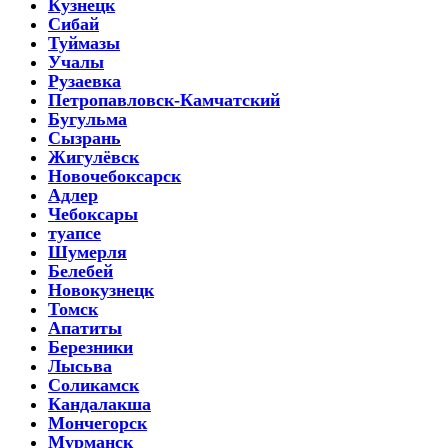
Кузнецк
Сибай
Туймазы
Учалы
Рузаевка
Петропавловск-Камчатский
Бугульма
Сызрань
Жигулёвск
Новочебоксарск
Адлер
Чебоксары
туапсе
Шумерля
Белебей
Новокузнецк
Томск
Апатиты
Березники
Лысьва
Соликамск
Кандалакша
Мончегорск
Мурманск