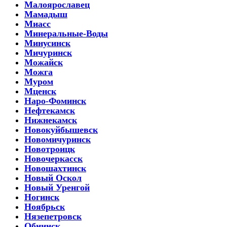
Малоярославец
Мамадыш
Миасс
Минеральные-Воды
Минусинск
Мичуринск
Можайск
Можга
Муром
Мценск
Наро-Фоминск
Нефтекамск
Нижнекамск
Новокуйбышевск
Новомичуринск
Новотроицк
Новочеркасск
Новошахтинск
Новый Оскол
Новый Уренгой
Ногинск
Ноябрьск
Нязепетровск
Обнинск