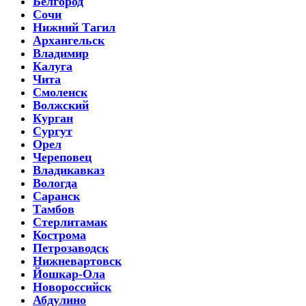
Белгород
Сочи
Нижний Тагил
Архангельск
Владимир
Калуга
Чита
Смоленск
Волжский
Курган
Сургут
Орел
Череповец
Владикавказ
Вологда
Саранск
Тамбов
Стерлитамак
Кострома
Петрозаводск
Нижневартовск
Йошкар-Ола
Новороссийск
Абдулино