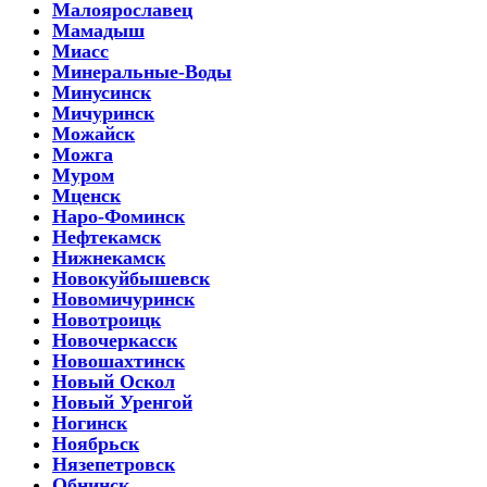
Малоярославец
Мамадыш
Миасс
Минеральные-Воды
Минусинск
Мичуринск
Можайск
Можга
Муром
Мценск
Наро-Фоминск
Нефтекамск
Нижнекамск
Новокуйбышевск
Новомичуринск
Новотроицк
Новочеркасск
Новошахтинск
Новый Оскол
Новый Уренгой
Ногинск
Ноябрьск
Нязепетровск
Обнинск