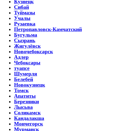
Кузнецк
Сибай
Туймазы
Учалы
Рузаевка
Петропавловск-Камчатский
Бугульма
Сызрань
Жигулёвск
Новочебоксарск
Адлер
Чебоксары
туапсе
Шумерля
Белебей
Новокузнецк
Томск
Апатиты
Березники
Лысьва
Соликамск
Кандалакша
Мончегорск
Мурманск