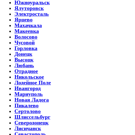
Южноуральск
Ялуторовск
Электросталь
Ярцево
Махачкала
Макеевка
Волосово
Чусовой
Горловка
Донецк
Высоцк
Любань
Отрадное
Никольское
Лодейное Поле
Ивангород
Мариуполь
Новая Ладога
Пикалево
Сертолово
Шлиссельбург
Северодонецк
Лисичанск
Севастополь