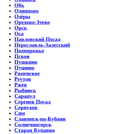
Обь
Одинцово
Озёры
Орехово-Зуево
Орск
Оса
Павловский Посад
Переславль-Залесский
Подпорожье
Псков
Пушкино
Пущино
Раменское
Реутов
Ржев
Рыбинск
Сарапул
Сергиев Посад
Серпухов
Сим
Славянск-на-Кубани
Солнечногорск
Старая Купавна