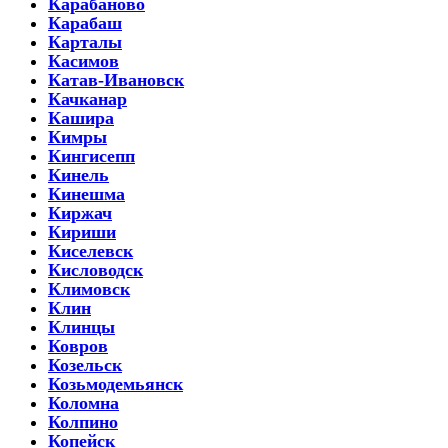
Карабаново
Карабаш
Карталы
Касимов
Катав-Ивановск
Качканар
Кашира
Кимры
Кингисепп
Кинель
Кинешма
Киржач
Кириши
Киселевск
Кисловодск
Климовск
Клин
Клинцы
Ковров
Козельск
Козьмодемьянск
Коломна
Колпино
Копейск