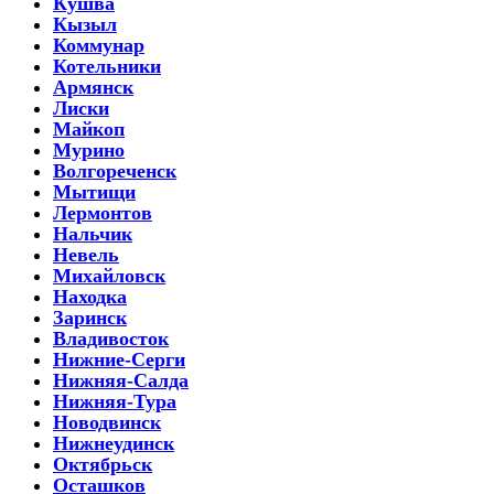
Кушва
Кызыл
Коммунар
Котельники
Армянск
Лиски
Майкоп
Мурино
Волгореченск
Мытищи
Лермонтов
Нальчик
Невель
Михайловск
Находка
Заринск
Владивосток
Нижние-Серги
Нижняя-Салда
Нижняя-Тура
Новодвинск
Нижнеудинск
Октябрьск
Осташков