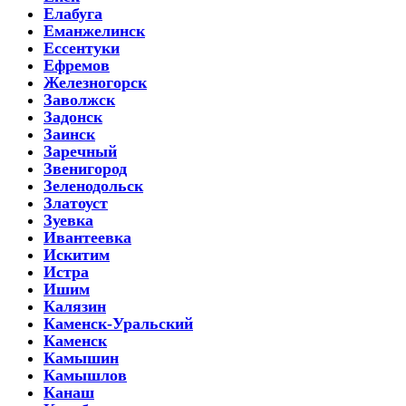
Елабуга
Еманжелинск
Ессентуки
Ефремов
Железногорск
Заволжск
Задонск
Заинск
Заречный
Звенигород
Зеленодольск
Златоуст
Зуевка
Ивантеевка
Искитим
Истра
Ишим
Калязин
Каменск-Уральский
Каменск
Камышин
Камышлов
Канаш