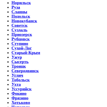
Норильск
Руза
Сланцы
Подольск
Новокубанск
Советск
Суздаль
Приозерск
Рубцовск
Ступино
Сухой-Лог
Старый-Крым
Ужур
Сысерть
Троицк
Северодвинск
Углич
Тобольск
Ухта
Уссурийск
Фокино
Фрязино
Хотьково
Чапаевск