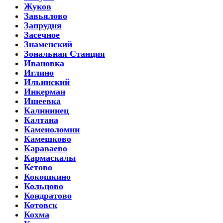
Жуков
Завьялово
Запрудня
Засечное
Знаменский
Зональная Станция
Ивановка
Иглино
Ильинский
Инкерман
Ишеевка
Калининец
Калтана
Каменоломни
Камешково
Караваево
Кармаскалы
Кетово
Кокошкино
Кольцово
Кондратово
Котовск
Кохма