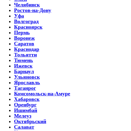
Челябинск
Ростов-на-Дону
Уфа
Волгоград
Красноярск
Пермь
Воронеж
Саратов
Краснодар
Тольятти
Тюмень
Ижевск
Барнаул
Ульяновск
Ярославль
Таганрог
Комсомольск-на-Амуре
Хабаровск
Оренбург
Ишимбай
Мелеуз
Октябрьский
Салават