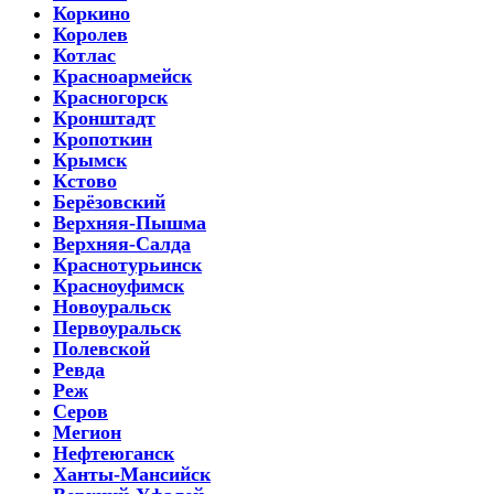
Коркино
Королев
Котлас
Красноармейск
Красногорск
Кронштадт
Кропоткин
Крымск
Кстово
Берёзовский
Верхняя-Пышма
Верхняя-Салда
Краснотурьинск
Красноуфимск
Новоуральск
Первоуральск
Полевской
Ревда
Реж
Серов
Мегион
Нефтеюганск
Ханты-Мансийск