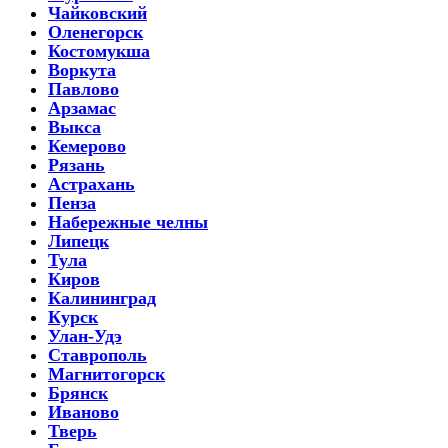
Чайковский
Оленегорск
Костомукша
Воркута
Павлово
Арзамас
Выкса
Кемерово
Рязань
Астрахань
Пенза
Набережные челны
Липецк
Тула
Киров
Калининград
Курск
Улан-Удэ
Ставрополь
Магнитогорск
Брянск
Иваново
Тверь