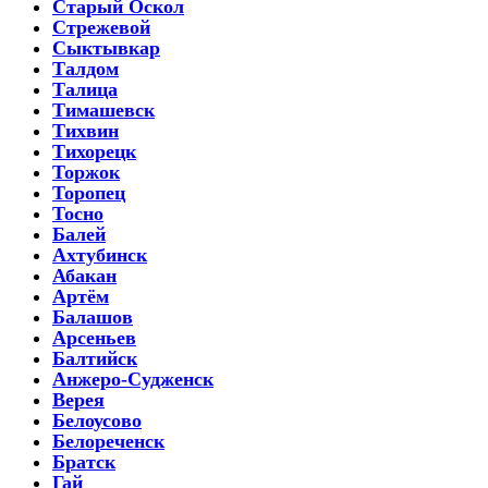
Старый Оскол
Стрежевой
Сыктывкар
Талдом
Талица
Тимашевск
Тихвин
Тихорецк
Торжок
Торопец
Тосно
Балей
Ахтубинск
Абакан
Артём
Балашов
Арсеньев
Балтийск
Анжеро-Судженск
Верея
Белоусово
Белореченск
Братск
Гай