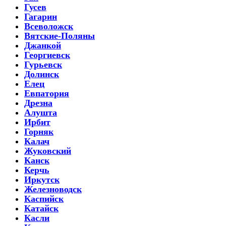
Гусев
Гагарин
Всеволожск
Вятские-Поляны
Джанкой
Георгиевск
Гурьевск
Долинск
Елец
Евпатория
Дрезна
Алушта
Ирбит
Горняк
Калач
Жуковский
Канск
Керчь
Иркутск
Железноводск
Каспийск
Катайск
Касли