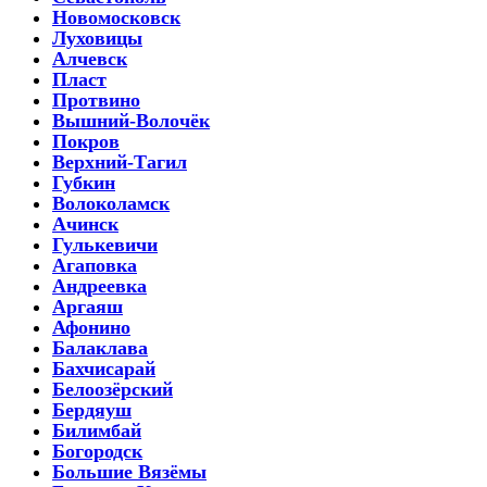
Новомосковск
Луховицы
Алчевск
Пласт
Протвино
Вышний-Волочёк
Покров
Верхний-Тагил
Губкин
Волоколамск
Ачинск
Гулькевичи
Агаповка
Андреевка
Аргаяш
Афонино
Балаклава
Бахчисарай
Белоозёрский
Бердяуш
Билимбай
Богородск
Большие Вязёмы