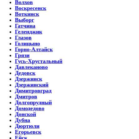
Волхов
Воскресенск
Воткинск
Выборг
Гатчина
Геленджик
Глазов
Голицыно
Горно-Алтайск
Грязи
Гусь-Хрустальный
Давлеканово
Дедовск
Дзержинск
Дзержинский
Димитровград
Дмитров
Долгопрудный
Домодедово
Донской
Дубна
Дюртюли
Егорьевск
Ейск