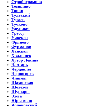
Стройкерамика
Томилино
Топки
Тульский
Тутаев
Тучково
Удельная
Уруссу
Учкекен
Фряново
Фурманов
Ханская
Хвалынск
Хутор Ленина
Чалтарь
Чердаклы
Черногорск
Чишмы
Шаховская
Шелехов
Шушары
Эжва
Юргамыш
Яблоновский