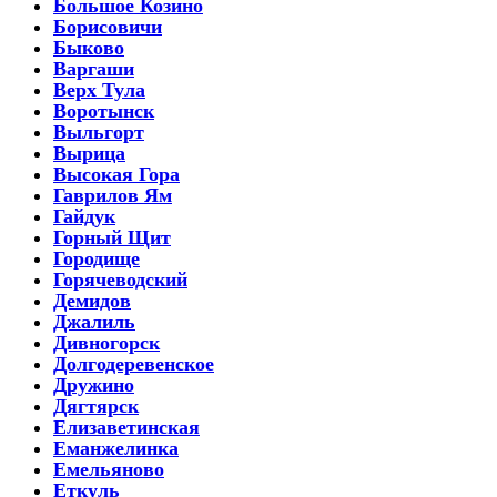
Большое Козино
Борисовичи
Быково
Варгаши
Верх Тула
Воротынск
Выльгорт
Вырица
Высокая Гора
Гаврилов Ям
Гайдук
Горный Щит
Городище
Горячеводский
Демидов
Джалиль
Дивногорск
Долгодеревенское
Дружино
Дягтярск
Елизаветинская
Еманжелинка
Емельяново
Еткуль