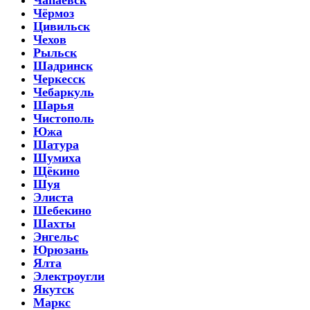
Чёрмоз
Цивильск
Чехов
Рыльск
Шадринск
Черкесск
Чебаркуль
Шарья
Чистополь
Южа
Шатура
Шумиха
Щёкино
Шуя
Элиста
Шебекино
Шахты
Энгельс
Юрюзань
Ялта
Электроугли
Якутск
Маркс