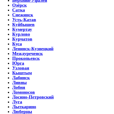
Верхний-Уфалей
Озёрск
Сатка
Снежинск
Усть-Катав
Куйбышев
Кумертау
Курлово
Курчатов
Куса
Ленинск-Кузнецкий
Междуреченск
Прокопьевск
Юрга
Узловая
Кыштым
Лабинск
Ливны
Лобня
Ломоносов
Лосино-Петровский
Луга
Лыткарино
Люберцы