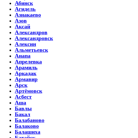
Абинск
Агидель
Азнакаево
Азов
Аксай
Александров
Александровск
Алексин
Альметьевск
Анапа
Апрелевка
Арамиль
Аркадак
Армавир
Арск
Артёмовск
Асбест
Аша
Бавлы
Бакал
Балабаново
Балаково
Балашиха
Батайск