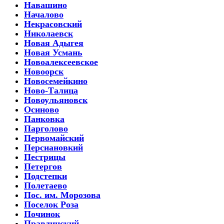
Навашино
Началово
Некрасовский
Николаевск
Новая Адыгея
Новая Усмань
Новоалексеевское
Новоорск
Новосемейкино
Ново-Талица
Новоульяновск
Осиново
Панковка
Парголово
Первомайский
Персиановкий
Пестрицы
Петергов
Подстепки
Полетаево
Пос. им. Морозова
Поселок Роза
Починок
Правдинский