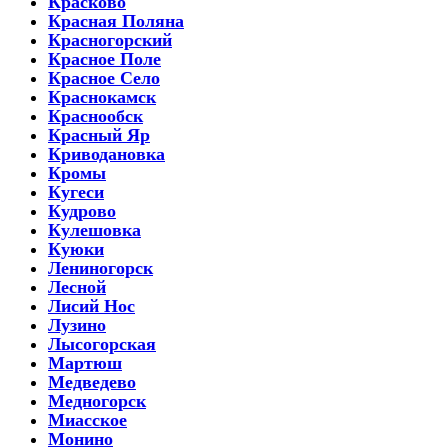
Красково
Красная Поляна
Красногорский
Красное Поле
Красное Село
Краснокамск
Краснообск
Красный Яр
Криводановка
Кромы
Кугеси
Кудрово
Кулешовка
Куюки
Лениногорск
Лесной
Лисий Нос
Лузино
Лысогорская
Мартюш
Медведево
Медногорск
Миасское
Монино