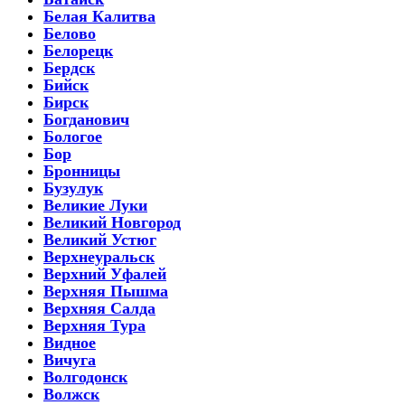
Белая Калитва
Белово
Белорецк
Бердск
Бийск
Бирск
Богданович
Бологое
Бор
Бронницы
Бузулук
Великие Луки
Великий Новгород
Великий Устюг
Верхнеуральск
Верхний Уфалей
Верхняя Пышма
Верхняя Салда
Верхняя Тура
Видное
Вичуга
Волгодонск
Волжск