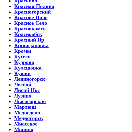
Красково
Красная Поляна
Красногорский
Красное Поле
Красное Село
Краснокамск
Краснообск
Красный Яр
Криводановка
Кромы
Кугеси
Кудрово
Кулешовка
Куюки
Лениногорск
Лесной
Лисий Нос
Лузино
Лысогорская
Мартюш
Медведево
Медногорск
Миасское
Монино