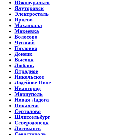
Южноуральск
Ялуторовск
Электросталь
Ярцево
Махачкала
Макеевка
Волосово
Чусовой
Горловка
Донецк
Высоцк
Любань
Отрадное
Никольское
Лодейное Поле
Ивангород
Мариуполь
Новая Ладога
Пикалево
Сертолово
Шлиссельбург
Северодонецк
Лисичанск
Севастополь