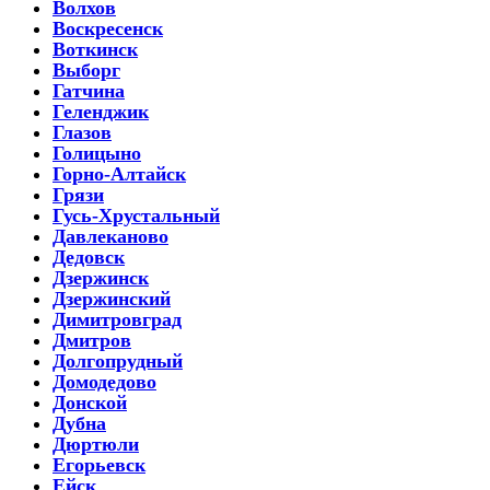
Волхов
Воскресенск
Воткинск
Выборг
Гатчина
Геленджик
Глазов
Голицыно
Горно-Алтайск
Грязи
Гусь-Хрустальный
Давлеканово
Дедовск
Дзержинск
Дзержинский
Димитровград
Дмитров
Долгопрудный
Домодедово
Донской
Дубна
Дюртюли
Егорьевск
Ейск