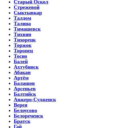
Старый Оскол
Стрежевой
Сыктывкар
Талдом
Талица
Тимашевск
Тихвин
Тихорецк
Торжок
Торопец
Тосно
Балей
Ахтубинск
Абакан
Артём
Балашов
Арсеньев
Балтийск
Анжеро-Судженск
Верея
Белоусово
Белореченск
Братск
Гай