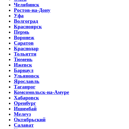
Челябинск
Ростов-на-Дону
Уфа
Волгоград
Красноярск
Пермь
Воронеж
Саратов
Краснодар
Тольятти
Тюмень
Ижевск
Барнаул
Ульяновск
Ярославль
Таганрог
Комсомольск-на-Амуре
Хабаровск
Оренбург
Ишимбай
Мелеуз
Октябрьский
Салават