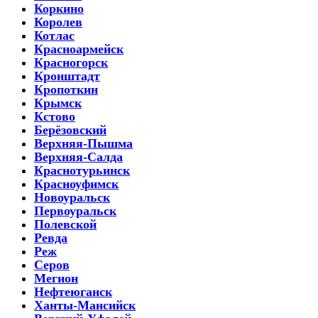
Коркино
Королев
Котлас
Красноармейск
Красногорск
Кронштадт
Кропоткин
Крымск
Кстово
Берёзовский
Верхняя-Пышма
Верхняя-Салда
Краснотурьинск
Красноуфимск
Новоуральск
Первоуральск
Полевской
Ревда
Реж
Серов
Мегион
Нефтеюганск
Ханты-Мансийск