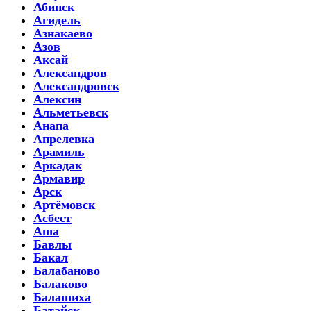
Абинск
Агидель
Азнакаево
Азов
Аксай
Александров
Александровск
Алексин
Альметьевск
Анапа
Апрелевка
Арамиль
Аркадак
Армавир
Арск
Артёмовск
Асбест
Аша
Бавлы
Бакал
Балабаново
Балаково
Балашиха
Батайск