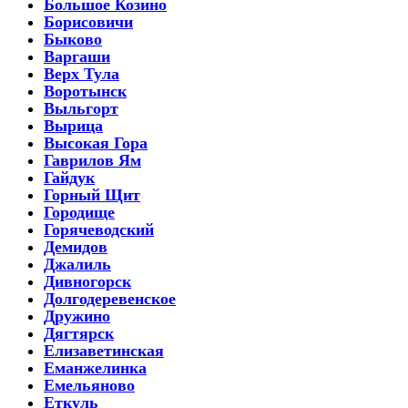
Большое Козино
Борисовичи
Быково
Варгаши
Верх Тула
Воротынск
Выльгорт
Вырица
Высокая Гора
Гаврилов Ям
Гайдук
Горный Щит
Городище
Горячеводский
Демидов
Джалиль
Дивногорск
Долгодеревенское
Дружино
Дягтярск
Елизаветинская
Еманжелинка
Емельяново
Еткуль