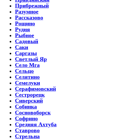
Прибрежный
Разумное
Рассказово
Рощино
Рудня
Рыбное
Садовый
Саки
Саргазы
Светлый Яр
Село Мга
Сельцо
Селятино
Семелуки
Серафимовский
Сестрорецк
Сиверский
Собинка
Сосновоборск
Софрино
Средняя Ахтуба
Ставрово
Стрельна