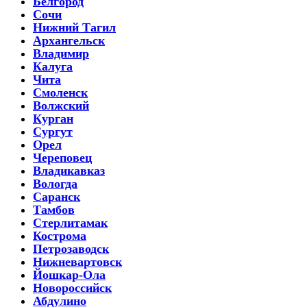
Белгород
Сочи
Нижний Тагил
Архангельск
Владимир
Калуга
Чита
Смоленск
Волжский
Курган
Сургут
Орел
Череповец
Владикавказ
Вологда
Саранск
Тамбов
Стерлитамак
Кострома
Петрозаводск
Нижневартовск
Йошкар-Ола
Новороссийск
Абдулино