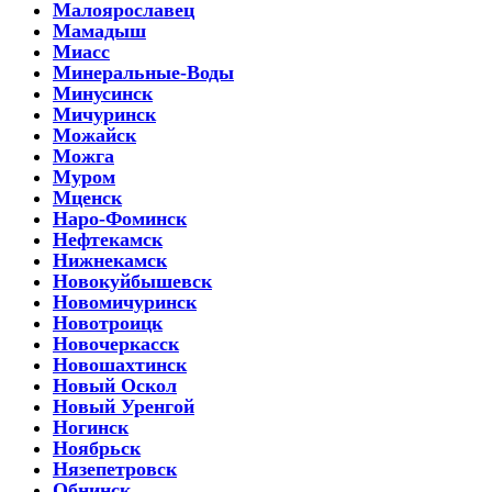
Малоярославец
Мамадыш
Миасс
Минеральные-Воды
Минусинск
Мичуринск
Можайск
Можга
Муром
Мценск
Наро-Фоминск
Нефтекамск
Нижнекамск
Новокуйбышевск
Новомичуринск
Новотроицк
Новочеркасск
Новошахтинск
Новый Оскол
Новый Уренгой
Ногинск
Ноябрьск
Нязепетровск
Обнинск