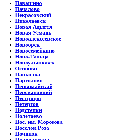
Навашино
Началово
Некрасовский
Николаевск
Новая Адыгея
Новая Усмань
Новоалексеевское
Новоорск
Новосемейкино
Ново-Талица
Новоульяновск
Осиново
Панковка
Парголово
Первомайский
Персиановкий
Пестрицы
Петергов
Подстепки
Полетаево
Пос. им. Морозова
Поселок Роза
Починок
Правдинский