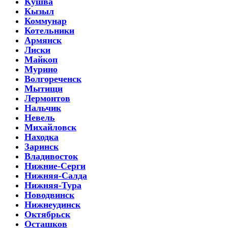
Кушва
Кызыл
Коммунар
Котельники
Армянск
Лиски
Майкоп
Мурино
Волгореченск
Мытищи
Лермонтов
Нальчик
Невель
Михайловск
Находка
Заринск
Владивосток
Нижние-Серги
Нижняя-Салда
Нижняя-Тура
Новодвинск
Нижнеудинск
Октябрьск
Осташков