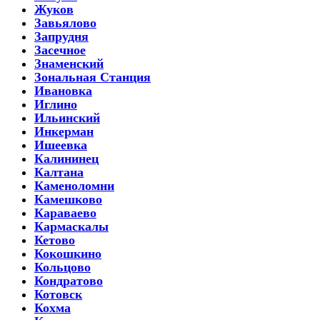
Жуков
Завьялово
Запрудня
Засечное
Знаменский
Зональная Станция
Ивановка
Иглино
Ильинский
Инкерман
Ишеевка
Калининец
Калтана
Каменоломни
Камешково
Караваево
Кармаскалы
Кетово
Кокошкино
Кольцово
Кондратово
Котовск
Кохма