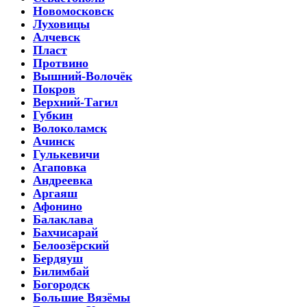
Новомосковск
Луховицы
Алчевск
Пласт
Протвино
Вышний-Волочёк
Покров
Верхний-Тагил
Губкин
Волоколамск
Ачинск
Гулькевичи
Агаповка
Андреевка
Аргаяш
Афонино
Балаклава
Бахчисарай
Белоозёрский
Бердяуш
Билимбай
Богородск
Большие Вязёмы