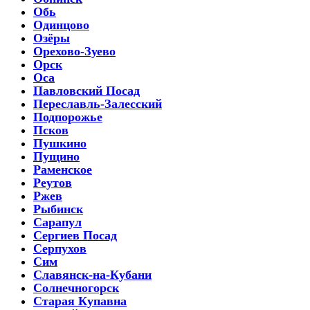
Обь
Одинцово
Озёры
Орехово-Зуево
Орск
Оса
Павловский Посад
Переславль-Залесский
Подпорожье
Псков
Пушкино
Пущино
Раменское
Реутов
Ржев
Рыбинск
Сарапул
Сергиев Посад
Серпухов
Сим
Славянск-на-Кубани
Солнечногорск
Старая Купавна