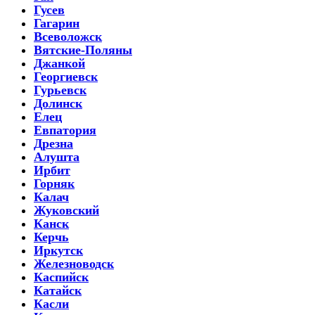
Гусев
Гагарин
Всеволожск
Вятские-Поляны
Джанкой
Георгиевск
Гурьевск
Долинск
Елец
Евпатория
Дрезна
Алушта
Ирбит
Горняк
Калач
Жуковский
Канск
Керчь
Иркутск
Железноводск
Каспийск
Катайск
Касли