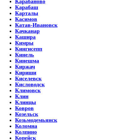
Карабаново
Карабаш
Карталы
Касимов
Катав-Ивановск
Качканар
Кашира
Кимры
Кингисепп
Кинель
Кинешма
Киржач
Кириши
Киселевск
Кисловодск
Климовск
Клин
Клинцы
Ковров
Козельск
Козьмодемьянск
Коломна
Колпино
Копейск