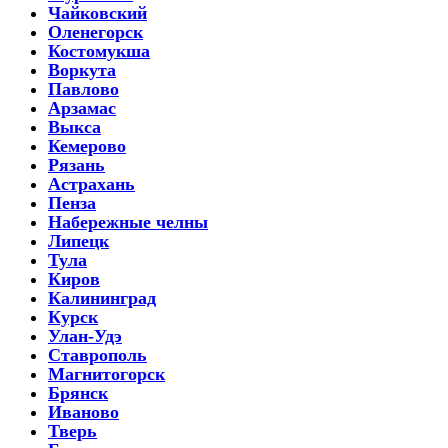
Чайковский
Оленегорск
Костомукша
Воркута
Павлово
Арзамас
Выкса
Кемерово
Рязань
Астрахань
Пенза
Набережные челны
Липецк
Тула
Киров
Калининград
Курск
Улан-Удэ
Ставрополь
Магнитогорск
Брянск
Иваново
Тверь