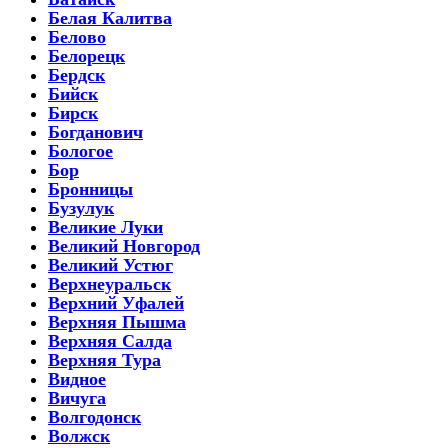
Белая Калитва
Белово
Белорецк
Бердск
Бийск
Бирск
Богданович
Бологое
Бор
Бронницы
Бузулук
Великие Луки
Великий Новгород
Великий Устюг
Верхнеуральск
Верхний Уфалей
Верхняя Пышма
Верхняя Салда
Верхняя Тура
Видное
Вичуга
Волгодонск
Волжск