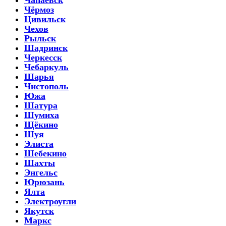
Чёрмоз
Цивильск
Чехов
Рыльск
Шадринск
Черкесск
Чебаркуль
Шарья
Чистополь
Южа
Шатура
Шумиха
Щёкино
Шуя
Элиста
Шебекино
Шахты
Энгельс
Юрюзань
Ялта
Электроугли
Якутск
Маркс