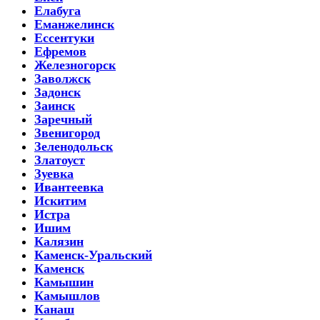
Елабуга
Еманжелинск
Ессентуки
Ефремов
Железногорск
Заволжск
Задонск
Заинск
Заречный
Звенигород
Зеленодольск
Златоуст
Зуевка
Ивантеевка
Искитим
Истра
Ишим
Калязин
Каменск-Уральский
Каменск
Камышин
Камышлов
Канаш