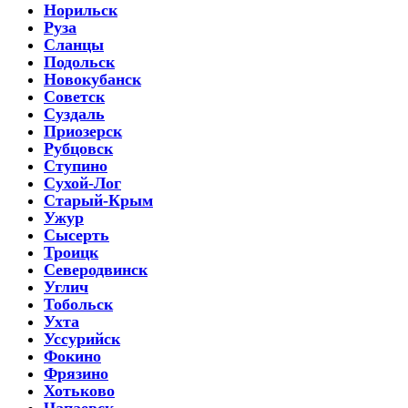
Норильск
Руза
Сланцы
Подольск
Новокубанск
Советск
Суздаль
Приозерск
Рубцовск
Ступино
Сухой-Лог
Старый-Крым
Ужур
Сысерть
Троицк
Северодвинск
Углич
Тобольск
Ухта
Уссурийск
Фокино
Фрязино
Хотьково
Чапаевск