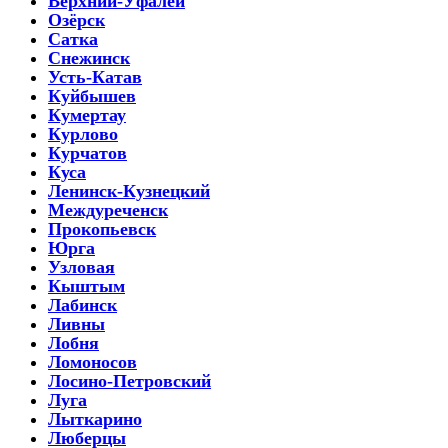
Верхний-Уфалей
Озёрск
Сатка
Снежинск
Усть-Катав
Куйбышев
Кумертау
Курлово
Курчатов
Куса
Ленинск-Кузнецкий
Междуреченск
Прокопьевск
Юрга
Узловая
Кыштым
Лабинск
Ливны
Лобня
Ломоносов
Лосино-Петровский
Луга
Лыткарино
Люберцы