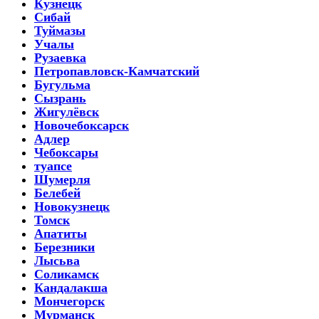
Кузнецк
Сибай
Туймазы
Учалы
Рузаевка
Петропавловск-Камчатский
Бугульма
Сызрань
Жигулёвск
Новочебоксарск
Адлер
Чебоксары
туапсе
Шумерля
Белебей
Новокузнецк
Томск
Апатиты
Березники
Лысьва
Соликамск
Кандалакша
Мончегорск
Мурманск